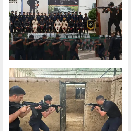
E
N
U