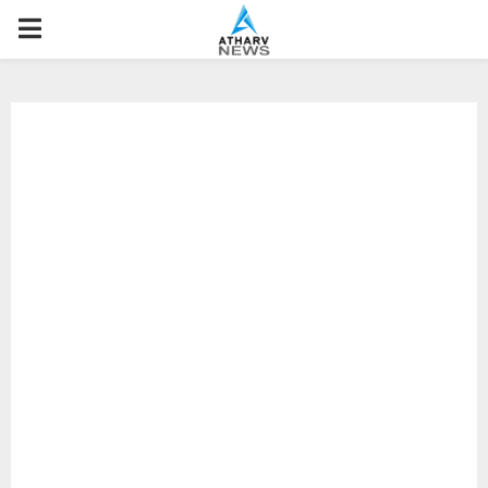
P
R
I
M
A
R
Y
M