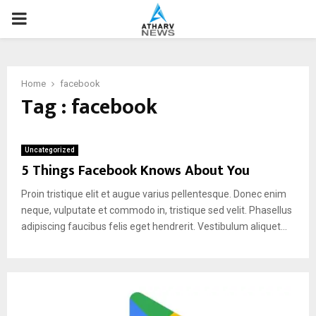
P
R
Home
facebook
I
Tag : facebook
M
Uncategorized
5 Things Facebook Knows About You
A
Proin tristique elit et augue varius pellentesque. Donec enim
R
neque, vulputate et commodo in, tristique sed velit. Phasellus
adipiscing faucibus felis eget hendrerit. Vestibulum aliquet...
Y
M