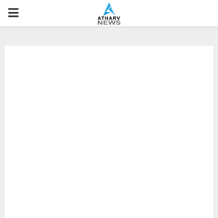
P
R
I
M
A
R
Y
M