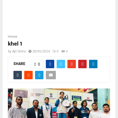
E
N
U
Home
khel 1
by
Ajit Sinha
28/05/2024
0
0
SHARE
0