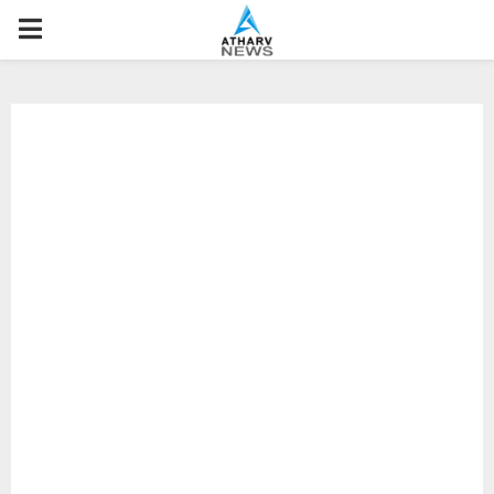
P
R
I
M
A
R
Y
M