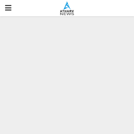
P
R
I
M
A
R
Y
M