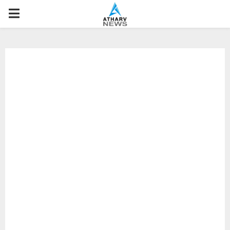
P
R
I
M
A
R
Y
M