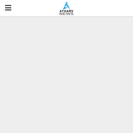
P
R
I
M
A
R
Y
M