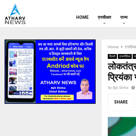
HOME
एनसीआर
राज्य
Home
एनसीआ
दिल्ली
राजनीतिक
रा
लोकतंत्
प्रियंका 
by
Ajit Sinha
SHARE