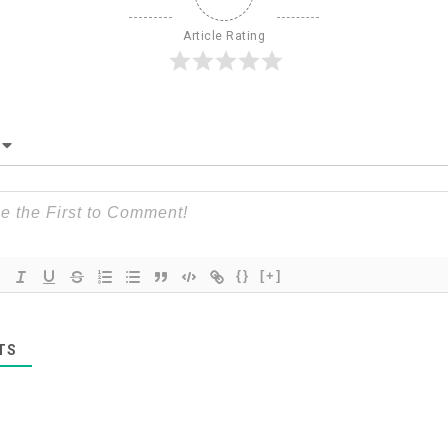
Article Rating
{}
[+]
TS