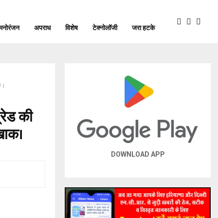
मनोरंजन
अपराध
विशेष
टेक्नोलॉजी
जरा हटके
ाक।
रेड की
 खाक।
DOWNLOAD APP