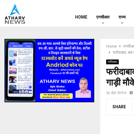
HOME
एनसीआर
राज्य
Home
एनसीआ
फरीदाबाद: बस 
फरीदाबाद
फरीदाबा
गाड़ी मौ
by
Ajit Sinha
SHARE