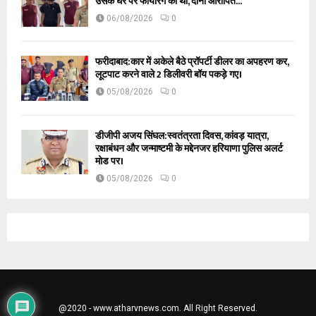
उसके घर पर फायरिंग की थी, दोनों आरोपित...
06/08/2026
0
फरीदाबाद:कार में अकेले बैठे प्रॉपर्टी डीलर का अपहरण कर,
लूटपाट करने वाले 2 डिलीवरी बॉय पकड़े गए।
05/08/2026
0
डीजीपी अजय सिंघल:स्वतंत्रता दिवस, कांवड़ यात्रा,
रक्षाबंधन और जन्माष्टमी के मद्देनजर हरियाणा पुलिस अलर्ट
मोड पर।
05/08/2026
0
@2020 - www.atharvnews.com. All Right Reserved.