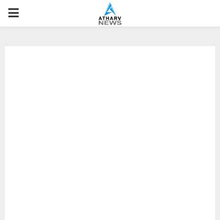
P
R
I
M
A
R
Y
M