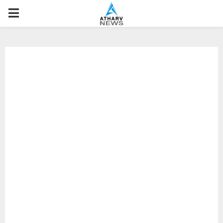
P
R
I
M
A
R
Y
M