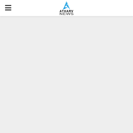
P
R
I
M
A
R
Y
M