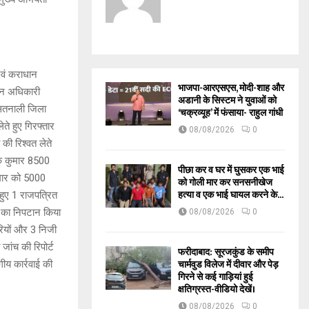
 एवं कराधान
भाजपा-आरएसएस, मोदी-शाह और
यान अधिकारी
अडानी के सिस्टम ने युवाओं को
,सतनाली जिला
‘चक्रव्यूह’ में फंसाया- राहुल गांधी
ते हुए गिरफ्तार
08/08/2026
0
की रिश्वत लेते
क कुमार 8500
पीछा कर व घर में घुसकर एक भाई
ुमार को 5000
को गोली मार कर सनसनीखेज
हत्या व एक भाई घायल करने के...
 हुए 1 राजपत्रित
च का निपटान किया
08/08/2026
0
ारियों और 3 निजी
जांच की रिपोर्ट
फरीदाबाद: सूरजकुंड के समीप
चार्मवुड विलेज में दीवार और पेड़
ीय कार्रवाई की
गिरने से कई गाड़ियां हुई
क्षतिग्रस्त-वीडियो देखें।
08/08/2026
0