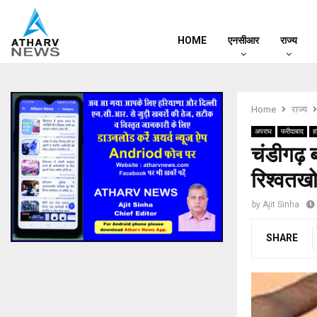
HOME
एनसीआर
राज्य
Home
राज्य
अपराध
फरीदाबाद
ह
चंडीगढ़ ब्
रिश्वतखो
by
Ajit Sinha
SHARE