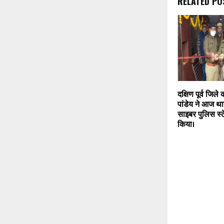
RELATED PO
दक्षिण पूर्व जिल
पांडेय ने आज था
साइबर पुलिस स्
किया।