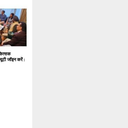
कित्सक
ूटी जॉइन करें :