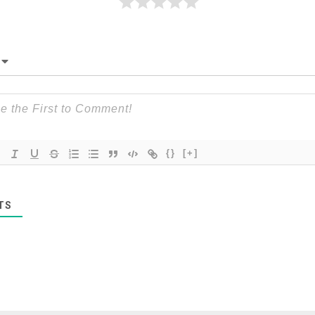
{}
[+]
TS